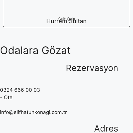
Suit Oda
Hürrem Sultan
Odalara Gözat
Rezervasyon
0324 666 00 03
- Otel
info@elifhatunkonagi.com.tr
Adres